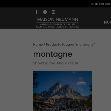
Click and Col
NOT
Home
/ Products tagged “montagne”
montagne
Showing the single result