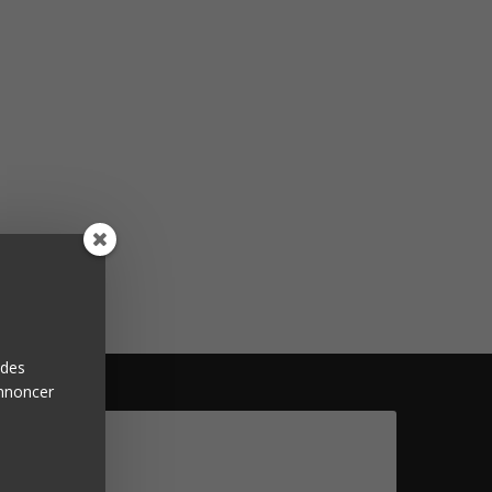
 des
annoncer