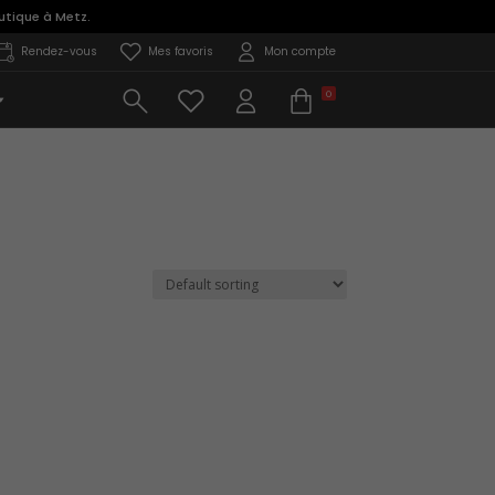
utique à Metz.
Rendez-vous
Mes favoris
Mon compte
0